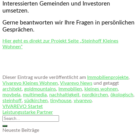
Interessierten Gemeinden und Investoren
umsetzen.
Gerne beantworten wir Ihre Fragen in persönlichen
Gesprächen.
Hier geht es direkt zur Projekt Seite „Steinhoff Kleines
Wohnen“
Dieser Eintrag wurde veröffentlicht am
Immobilienprojekte
,
Vivarevo Kleines Wohnen
,
Vivarevo News
und getaggt
architekt
,
goldmountains
,
Immobilien
,
kleines wohnen
,
movbela
,
multimedia
,
nachhaltigkeit
,
nordkirchen
,
ökologisch
,
steinhoff
,
südkirchen
,
tinyhouse
,
vivarevo
.
VIVAREVO Startet
Leistungsstarke Partner
Neueste Beiträge